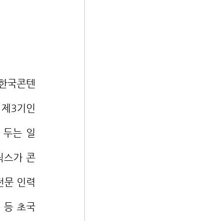
제3기인 
 두는 일
릭스가 콘
전문 인력
 등 초국