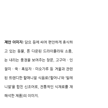
제안 이미지:
 담요 등에 싸여 편안하게 휴식하
고 있는 동물, 톤 다운된 드라이플라워 소품, 
눈 내리는 풍경을 보여주는 창문, 고구마 ∙ 인
절미 ∙ 쑥 ∙ 흑임자 ∙ 미숫가루 등 겨울과 관련
된 트렌디한 할매니얼 식음료(‘할머니’와 ‘밀레
니얼’을 합친 신조어로, 전통적인 식재료를 재
해석한 제품)의 이미지.