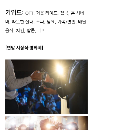
키워드:
OTT, 겨울 라이프, 집콕, 홈 시네
마, 따뜻한 실내, 소파, 담요, 가족/연인, 배달
음식, 치킨, 팝콘, 티비
[연말 시상식·영화제]