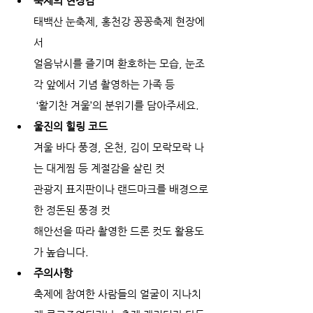
축제의 현장감
태백산 눈축제, 홍천강 꽁꽁축제 현장에
서
얼음낚시를 즐기며 환호하는 모습, 눈조
각 앞에서 기념 촬영하는 가족 등
 ‘활기찬 겨울’의 분위기를 담아주세요.
울진의 힐링 코드
겨울 바다 풍경, 온천, 김이 모락모락 나
는 대게찜 등 계절감을 살린 컷
관광지 표지판이나 랜드마크를 배경으로 
한 정돈된 풍경 컷
해안선을 따라 촬영한 드론 컷도 활용도
가 높습니다.
주의사항
축제에 참여한 사람들의 얼굴이 지나치