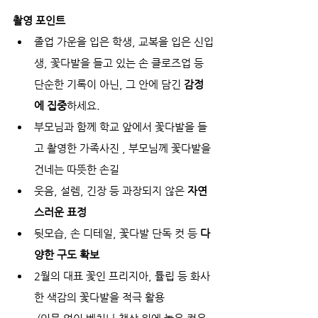
촬영 포인트
졸업 가운을 입은 학생, 교복을 입은 신입
생, 꽃다발을 들고 있는 손 클로즈업 등
단순한 기록이 아닌, 그 안에 담긴 
감정
에 집중
하세요.
부모님과 함께 학교 앞에서 꽃다발을 들
고 촬영한 가족사진 , 부모님께 꽃다발을 
건네는 따뜻한 손길
웃음, 설렘, 긴장 등 과장되지 않은 
자연
스러운 표정
뒷모습, 손 디테일, 꽃다발 단독 컷 등 
다
양한 구도 확보
2월의 대표 꽃인 프리지아, 튤립 등 화사
한 색감의 꽃다발을 적극 활용