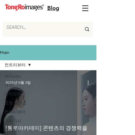
Blog
Main
컨트리뷰터
All Posts
2025년 9월 3일
뉴스
가이드라인
요청 콘텐츠
컨트리뷰터
기획기사
[통로아카데미] 콘텐츠의 경쟁력을
에디터