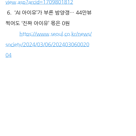
view.asp?arcid=1709801812
 6.  ‘AI 아이유’가 부른 밤양갱… 44만뷰 
찍어도 ‘진짜 아이유’ 몫은 0원
https://www.seoul.co.kr/news/
society/2024/03/06/202403060020
04
 7.  스칼렛 요한슨 "오픈AI, GPT-4o 출
연 거절하자 목소리 베껴"
https://www.aitimes.com/news/articl
eView.html?idxno=159835
 8.  수츠케버 퇴사에 ‘안전핀’ 잃은 샘 
올트먼… 스칼렛 요한슨 ‘목소리 모방’ 