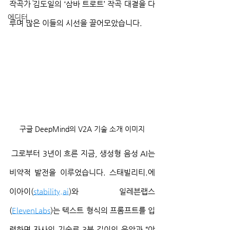
작곡가 김도일의 ‘삼바 트로트’ 작곡 대결을 다
에디터
루며 많은 이들의 시선을 끌어모았습니다.
구글 DeepMind의 V2A 기술 소개 이미지
 그로부터 3년이 흐른 지금, 생성형 음성 AI는 
비약적 발전을 이루었습니다. 스태빌리티.에
이아이(
stability.ai
)와 일레븐랩스
(
ElevenLabs
)는 텍스트 형식의 프롬프트를 입
력하면 자사의 기술로 3분 길이의 음악과 “야