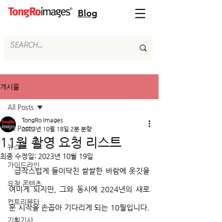
Blog
게시물
All Posts
TongRo Images
All Posts
2023년 10월 18일
2분 분량
11월 촬영 요청 리스트
뉴스
최종 수정일:
2023년 10월 19일
가이드라인
  급작스럽게 들이닥친 쌀쌀한 바람에 옷깃을 
요청 콘텐츠
여미게 되지만, 그와 동시에 2024년의 새로
컨트리뷰터
운 시작을 손꼽아 기다리게 되는 10월입니다. 
기획기사