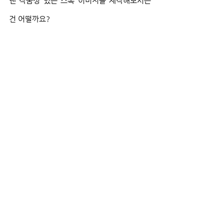
낸 작품성 있는 스톡 이미지를 제작해보시는 
건 어떨까요?
참고문헌 목록
Lloyd-smith, H. (2022, September 
3). 
Objects of Desire: The Seductive 
Exchange between Fine Art and 
Advertising Photography
. Wallpaper. 
https://www.wallpaper.com/art/obj
ects-of-desire-lacma-exhibition-
advertising-photography
Loughnane, F. (2011). 
Image of 