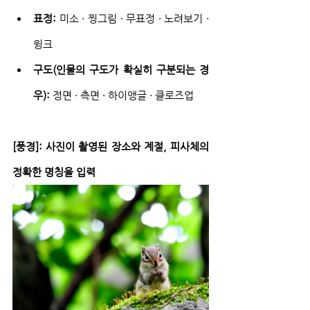
표정:
 미소 · 찡그림 · 무표정 · 노려보기 · 
윙크
구도(인물의 구도가 확실히 구분되는 경
우):
 정면 · 측면 · 하이앵글 · 클로즈업 
[풍경]: 사진이 촬영된 장소와 계절, 피사체의 
정확한 명칭을 입력