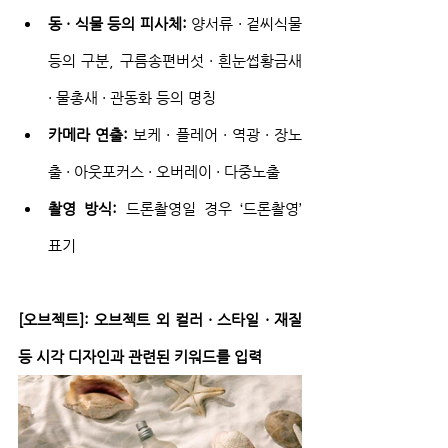
동 · 식물 등의 피사체:
 양서류 · 겉씨식물 
등의 구분, 구름송편버섯 · 흰눈썹황금새 
· 물총새 · 관동화 등의 명칭
카메라 연출:
 보케 · 플레어 · 역광 · 장노
출 · 아웃포커스 · 오버레이 · 다중노출
촬영 방식:
 드론촬영일 경우 ‘드론촬영’ 
표기
[오브젝트]: 오브젝트 외 컬러 · 스타일 · 재질 
등 시각 디자인과 관련된 키워드를 입력