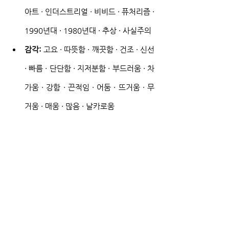
아트 · 인더스트리얼 · 비비드 · 퓨처리즘 · 
1990년대 · 1980년대 · 추상 · 사실주의
감각:
 고요 · 따뜻함 · 깨끗함 · 건조 · 신선 
· 빠름 · 단단함 · 지저분함 · 부드러움 · 차
가움 · 강함 · 끈적임 · 어둠 · 뜨거움 · 무
거움 · 매움 · 많음 · 날카로움
감성:
 우아함 · 우울함 · 편안함 · 여유로
움 · 포근함 · 강렬함
[사회경제 이슈]: 같은 개념을 가리키는 단어 
중 더 많이 쓰이는 단어를 입력