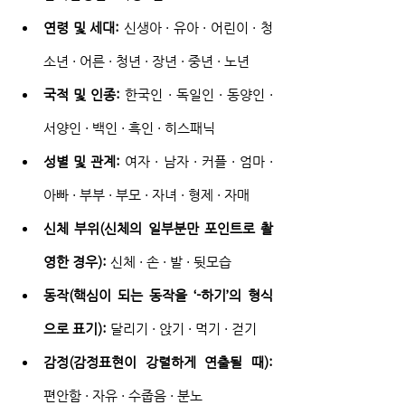
연령 및 세대:
 신생아 · 유아 · 어린이 · 청
소년 · 어른 · 청년 · 장년 · 중년 · 노년
국적 및 인종:
 한국인 · 독일인 · 동양인 · 
서양인 · 백인 · 흑인 · 히스패닉
성별 및 관계:
 여자 · 남자 · 커플 · 엄마 · 
아빠 · 부부 · 부모 · 자녀 · 형제 · 자매
신체 부위(신체의 일부분만 포인트로 촬
영한 경우):
 신체 · 손 · 발 · 뒷모습
동작(핵심이 되는 동작을 ‘-하기’의 형식
으로 표기):
 달리기 · 앉기 · 먹기 · 걷기
감정(감정표현이 강렬하게 연출될 때):
편안함 · 자유 · 수줍음 · 분노