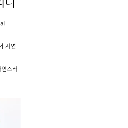
리다
l 
서 자연
자연스러